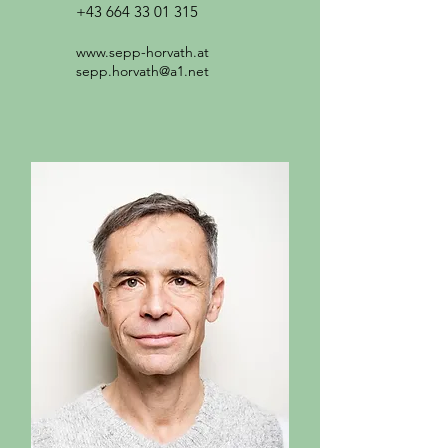
+43 664 33 01 315
www.sepp-horvath.at
sepp.horvath@a1.net