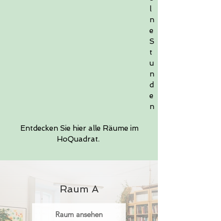
l
n
e
S
t
u
n
d
e
n
Entdecken Sie hier alle Räume im
HoQuadrat.
Raum A
Raum ansehen