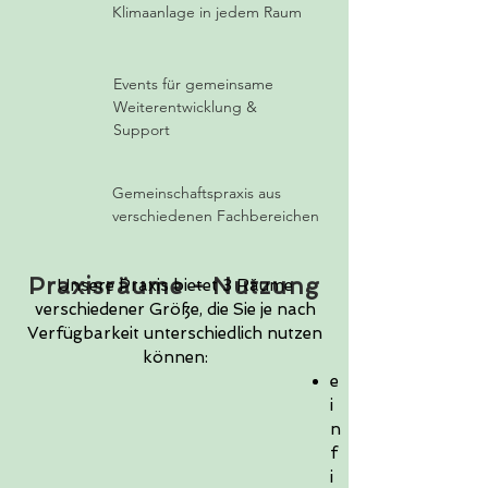
Klimaanlage in jedem Raum
Events für gemeinsame
Weiterentwicklung &
Support
Gemeinschaftspraxis aus
verschiedenen Fachbereichen
Praxisräume - Nutzung
Unsere Praxis bietet 3 Räume
verschiedener Größe, die Sie je nach
Verfügbarkeit unterschiedlich nutzen
können:
e
i
n
f
i