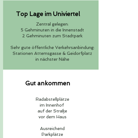
Top Lage im Univiertel
Zentral gelegen:
5 Gehminuten in die Innenstadt
2 Gehminuten zum Stadtpark
Sehr gute öffentliche Verkehrsanbindung:
Stationen Attemsgasse & Geidorfplatz
in nächster Nähe
Gut ankommen
Radabstellplätze
im Innenhof
auf der Straße
vor dem Haus
Ausreichend
Parkplätze